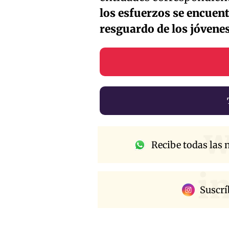
los esfuerzos se encuen
resguardo de los jóvenes 
w
Recibe todas las n
i
Suscrí