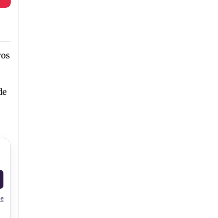
vos
de
le