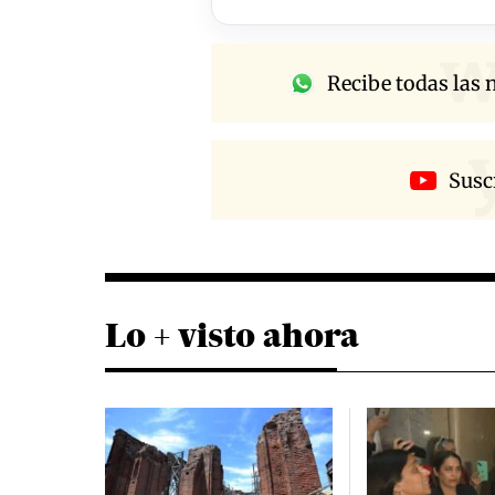
w
Recibe todas las n
Susc
Lo + visto ahora