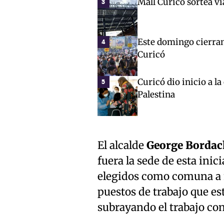
Mall Curicó sortea vi
3
Este domingo cierran 
4
Curicó
Curicó dio inicio a l
5
Palestina
El alcalde
George Bordac
fuera la sede de esta ini
elegidos como comuna a n
puestos de trabajo que es
subrayando el trabajo conj