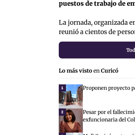
puestos de trabajo de em
La jornada, organizada e
reunió a cientos de pers
Tod
Lo más visto
en
Curicó
Proponen proyecto par
1
Pesar por el fallecim
2
exfuncionaria del Co