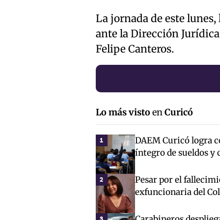
La jornada de este lunes,
ante la Dirección Jurídic
Felipe Canteros.
Lo más visto
en
Curicó
DAEM Curicó logra co
1
íntegro de sueldos y 
Pesar por el fallecim
2
exfuncionaria del Co
Carabineros desplieg
3