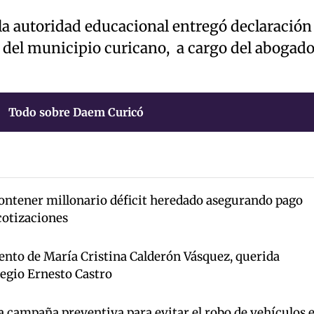
 la autoridad educacional entregó declaración
a del municipio curicano, a cargo del abogad
Todo sobre Daem Curicó
ntener millonario déficit heredado asegurando pago
cotizaciones
iento de María Cristina Calderón Vásquez, querida
legio Ernesto Castro
a campaña preventiva para evitar el robo de vehículos 