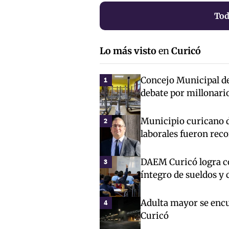
Tod
Lo más visto
en
Curicó
Concejo Municipal de 
1
debate por millonari
Municipio curicano d
2
laborales fueron rec
DAEM Curicó logra co
3
íntegro de sueldos y 
Adulta mayor se encue
4
Curicó