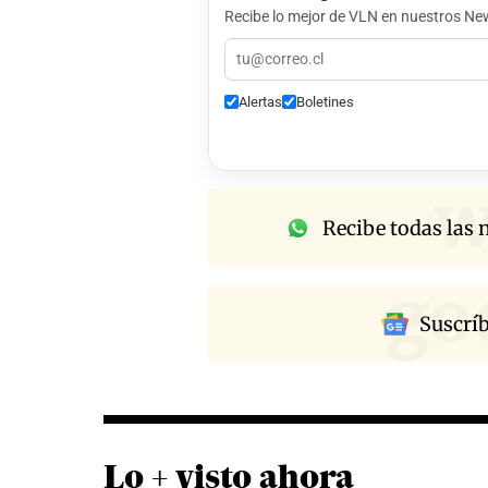
Recibe lo mejor de VLN en nuestros New
Alertas
Boletines
w
Recibe todas las n
go
Suscrí
Lo + visto ahora