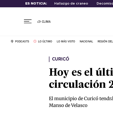
ES NOTICIA:
Hallazgo de craneo
Decomiso
CLIMA
PODCASTS
LO ÚLTIMO
LO MÁS VISTO
NACIONAL
REGIÓN DE
CURICÓ
Hoy es el úl
circulación 
El municipio de Curicó tendrá
Manso de Velasco