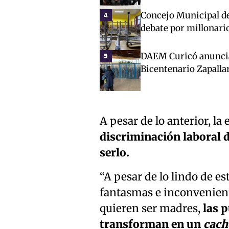
Concejo Municipal de 
4
debate por millonari
DAEM Curicó anuncia 
5
Bicentenario Zapalla
A pesar de lo anterior, la
discriminación laboral 
serlo.
“A pesar de lo lindo de e
fantasmas e inconvenient
quieren ser madres,
las p
transforman en un
cach