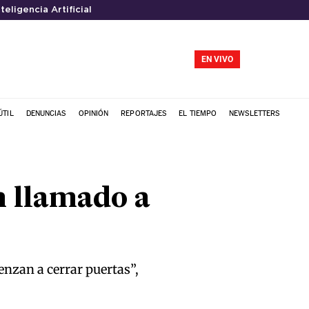
nteligencia Artificial
EN VIVO
ÚTIL
DENUNCIAS
OPINIÓN
REPORTAJES
EL TIEMPO
NEWSLETTERS
n llamado a
enzan a cerrar puertas”,