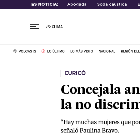
ES NOTICIA:
Abogada
Soda cáustica
E
CLIMA
PODCASTS
LO ÚLTIMO
LO MÁS VISTO
NACIONAL
REGIÓN DE
CURICÓ
Concejala a
la no discri
“Hay muchas mujeres que por s
señaló Paulina Bravo.