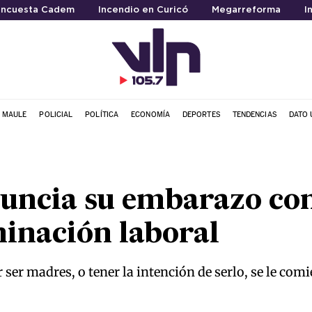
ncuesta Cadem
Incendio en Curicó
Megarreforma
I
L MAULE
POLICIAL
POLÍTICA
ECONOMÍA
DEPORTES
TENDENCIAS
DATO 
nuncia su embarazo co
minación laboral
er madres, o tener la intención de serlo, se le comi