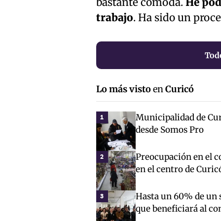
bastante cómoda.
He pod
trabajo
. Ha sido un proce
Tod
Lo más visto
en
Curicó
Municipalidad de Cur
1
desde Somos Pro
Preocupación en el co
2
en el centro de Curic
Hasta un 60% de un s
3
que beneficiará al c