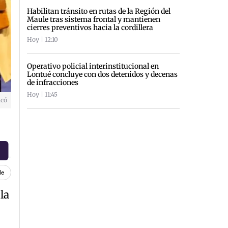
Habilitan tránsito en rutas de la Región del
Maule tras sistema frontal y mantienen
cierres preventivos hacia la cordillera
Hoy | 12:10
Operativo policial interinstitucional en
Lontué concluye con dos detenidos y decenas
de infracciones
Hoy | 11:45
icó
le
 la