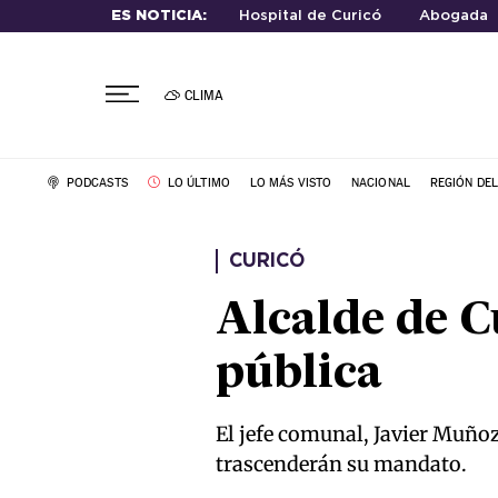
ES NOTICIA:
Hospital de Curicó
Abogada
CLIMA
PODCASTS
LO ÚLTIMO
LO MÁS VISTO
NACIONAL
REGIÓN DE
CURICÓ
Alcalde de C
pública
El jefe comunal, Javier Muñoz
trascenderán su mandato.