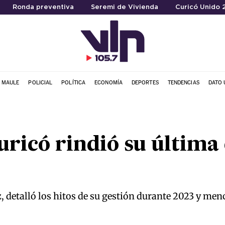
Ronda preventiva
Seremi de Vivienda
Curicó Unido 
L MAULE
POLICIAL
POLÍTICA
ECONOMÍA
DEPORTES
TENDENCIAS
DATO 
uricó rindió su última
, detalló los hitos de su gestión durante 2023 y men