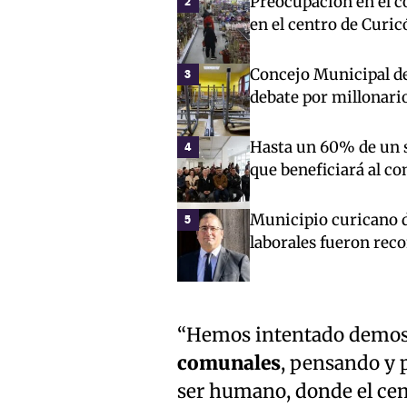
Preocupación en el co
2
en el centro de Curic
Concejo Municipal de 
3
debate por millonari
Hasta un 60% de un s
4
que beneficiará al c
Municipio curicano d
5
laborales fueron rec
“Hemos intentado demost
comunales
, pensando y p
ser humano, donde el ceme