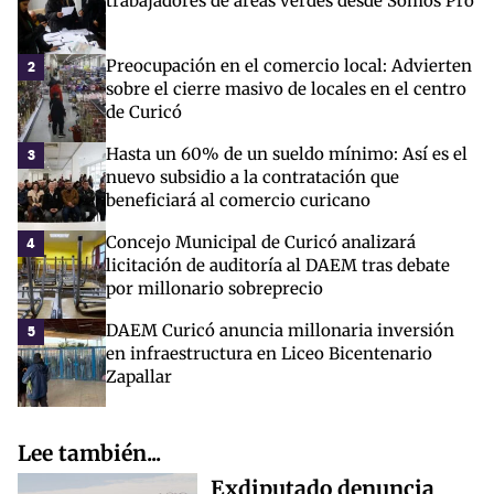
trabajadores de áreas verdes desde Somos Pro
Preocupación en el comercio local: Advierten
2
sobre el cierre masivo de locales en el centro
de Curicó
Hasta un 60% de un sueldo mínimo: Así es el
3
nuevo subsidio a la contratación que
beneficiará al comercio curicano
Concejo Municipal de Curicó analizará
4
licitación de auditoría al DAEM tras debate
por millonario sobreprecio
DAEM Curicó anuncia millonaria inversión
5
en infraestructura en Liceo Bicentenario
Zapallar
Lee también...
Exdiputado denuncia