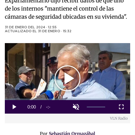
Exparlamentario dijo recibir datos de que uno
de los internos "mantiene el control de las
cámaras de seguridad ubicadas en su vivienda".
31 DE ENERO DEL 2024 · 12:55
ACTUALIZADO EL
31 DE ENERO · 15:32
Play
Video
Loaded
:
0%
Current
0:00
/
Duration
-:-
Play
Unmute
Fullscreen
VLN Radio
Time
Por
Sebastián Ormazábal