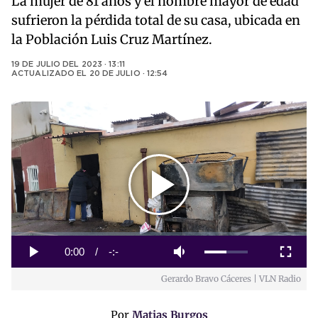
La mujer de 81 años y el hombre mayor de edad
sufrieron la pérdida total de su casa, ubicada en
la Población Luis Cruz Martínez.
19 DE JULIO DEL 2023 · 13:11
ACTUALIZADO EL
20 DE JULIO · 12:54
Play
Video
Loaded
:
0%
Current
0:00
/
Duration
-:-
Play
Mute
Fullscreen
Gerardo Bravo Cáceres | VLN Radio
Time
Por
Matias Burgos