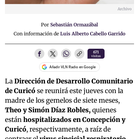
Archivo
Por
Sebastián Ormazábal
Con información de
Luis Alberto Cabello Garrido
671
visitas
Añadir VLN Radio en Google
La
Dirección de Desarrollo Comunitario
de Curicó
se reunirá este jueves con la
madre de los gemelos de siete meses,
Theo y Simón Díaz Robles,
quienes
están
hospitalizados en Concepción y
Curicó
, respectivamente, a raíz de
contraer el
virus sincicial respiratorio.