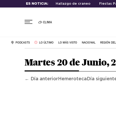
ES NOTICIA:
Hallazgo de craneo
Fiestas P
CLIMA
PODCASTS
LO ÚLTIMO
LO MÁS VISTO
NACIONAL
REGIÓN DE
Martes 20 de Junio, 
← Día anterior
Hemeroteca
Día siguient