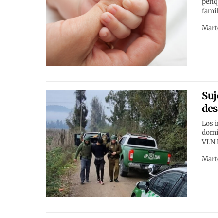
penqu
famil
Marte
Suj
des
Los i
domi
VLN R
Marte