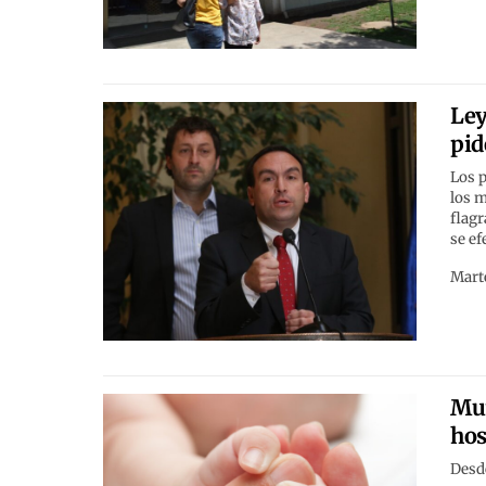
Ley
pid
Los p
los m
flagr
se ef
Marte
Mun
hos
Desde