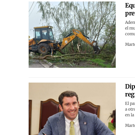
Equ
pre
Ademá
el mu
comun
Marte
Dip
reg
El p
a otr
en la
Marte