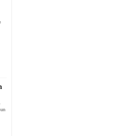
e
n
e
 un