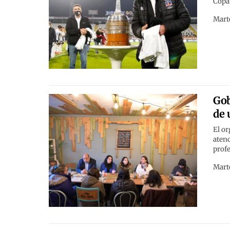
Copa 
Marte
Gob
de 
El or
atenc
profe
Marte