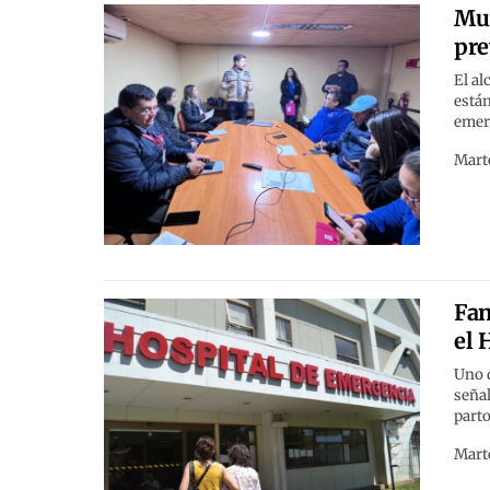
Mun
pre
El al
está
emer
Marte
Fam
el 
Uno d
señal
parto
Marte