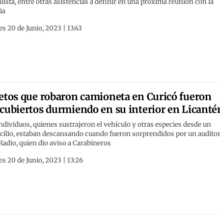
ista, entre otras asistencias a definir en una próxima reunión con la
ia
s 20 de Junio, 2023 | 13:43
etos que robaron camioneta en Curicó fueron
cubiertos durmiendo en su interior en Licanté
ndividuos, quienes sustrajeron el vehículo y otras especies desde un
cilio, estaban descansando cuando fueron sorprendidos por un auditor
adio, quien dio aviso a Carabineros
s 20 de Junio, 2023 | 13:26