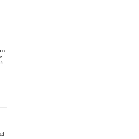
“en
e
ma
dad