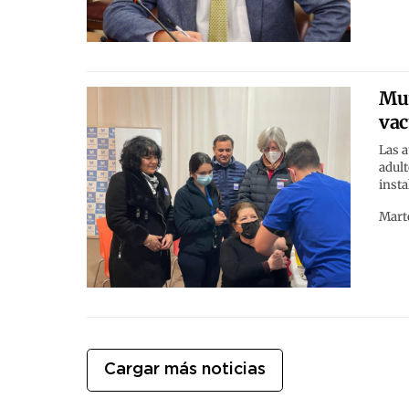
Mun
vac
Las a
adult
insta
Marte
Cargar más noticias