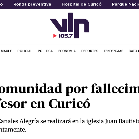
ro
Ronda preventiva
Hospital de Curicó
Parque Nacio
L MAULE
POLICIAL
POLÍTICA
ECONOMÍA
DEPORTES
TENDENCIAS
DATO 
comunidad por falleci
esor en Curicó
nales Alegría se realizará en la iglesia Juan Bautist
ontamente.