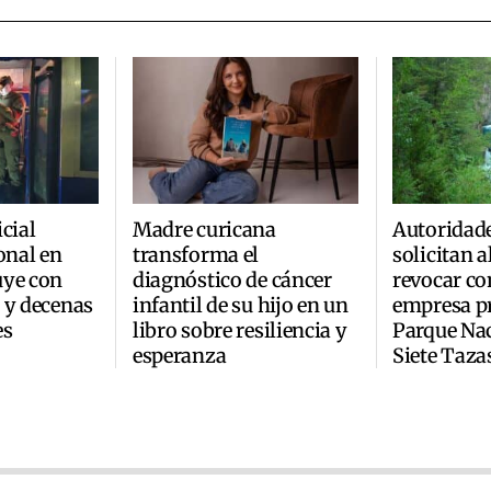
cial
Madre curicana
Autoridad
onal en
transforma el
solicitan 
uye con
diagnóstico de cáncer
revocar co
 y decenas
infantil de su hijo en un
empresa pr
es
libro sobre resiliencia y
Parque Na
esperanza
Siete Taza