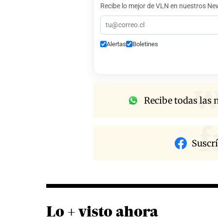
Recibe lo mejor de VLN en nuestros New
Alertas
Boletines
w
Recibe todas las n
f
Suscr
Lo + visto ahora