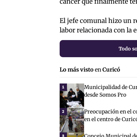
cáncer que finalmente te
El jefe comunal hizo un r
labor relacionada con la
Todo so
Lo más visto
en
Curicó
Municipalidad de Cur
1
desde Somos Pro
Preocupación en el co
2
en el centro de Curic
Concejo Municipal de 
3