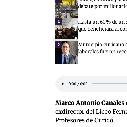
debate por millonari
Hasta un 60% de un s
4
que beneficiará al c
Municipio curicano d
5
laborales fueron rec
Marco Antonio Canales
exdirector del Liceo Fern
Profesores de Curicó.