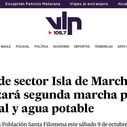
Excapitán Patricio Maturana
Viajes al extranjero
Alca
L MAULE
POLICIAL
POLÍTICA
ECONOMÍA
DEPORTES
TENDENCIAS
DATO 
e sector Isla de Marc
izará segunda marcha 
al y agua potable
la Población Santa Filomena este sábado 9 de octubr