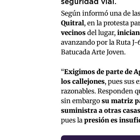
seguridad vial.
Según informó una de las
Quitral
, en la protesta p
vecinos
del lugar,
inicia
avanzando por la Ruta J-
Batucada Arte Joven.
“
Exigimos de parte de A
los callejones
, pues sus 
razonables. Responden qu
sin embargo
su matriz pa
suministra a otras casas
pues la
presión es insufi