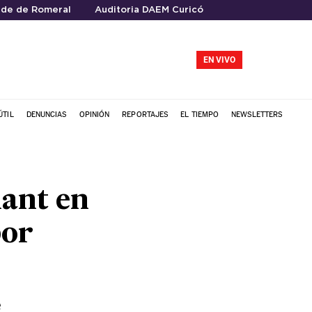
lde de Romeral
Auditoria DAEM Curicó
EN VIVO
ÚTIL
DENUNCIAS
OPINIÓN
REPORTAJES
EL TIEMPO
NEWSLETTERS
hant en
por
e