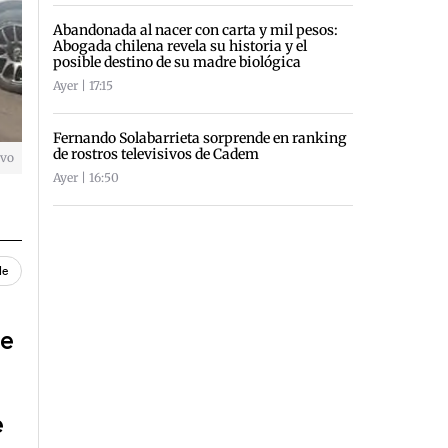
Abandonada al nacer con carta y mil pesos:
Abogada chilena revela su historia y el
posible destino de su madre biológica
Ayer | 17:15
Fernando Solabarrieta sorprende en ranking
de rostros televisivos de Cadem
ivo
Ayer | 16:50
le
de
e