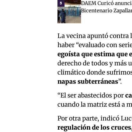
DAEM Curicó anuncia 
5
Bicentenario Zapalla
La vecina apuntó contra l
haber “evaluado con seri
egoísta que estima que e
derecho de todos y más u
climático donde sufrimos
napas subterráneas
”.
“El ser abastecidos por
ca
cuando la matriz está a me
Por otra parte, indicó Luc
regulación de los cruces