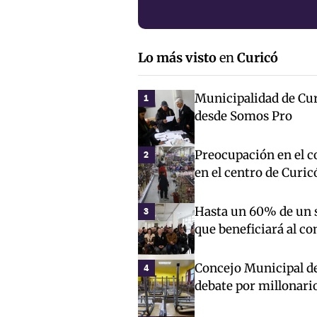
Lo más visto
en
Curicó
Municipalidad de Cur
1
desde Somos Pro
Preocupación en el co
2
en el centro de Curic
Hasta un 60% de un s
3
que beneficiará al c
Concejo Municipal de 
4
debate por millonari