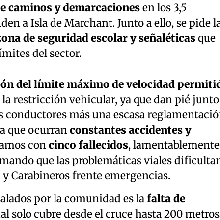
de caminos y demarcaciones
en los 3,5
en a Isla de Marchant. Junto a ello, se pide l
zona de seguridad escolar y señaléticas
que
ímites del sector.
ón del límite máximo de velocidad permiti
e la restricción vehicular, ya que dan pié junto
los conductores más una escasa reglamentaci
 a que ocurran
constantes accidentes y
ntamos con
cinco fallecidos
, lamentablemente
mando que las problemáticas viales dificulta
s y Carabineros frente emergencias.
ñalados por la comunidad es la
falta de
cual solo cubre desde el cruce hasta 200 metros