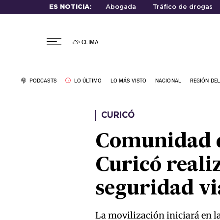
ES NOTICIA:
Abogada
Tráfico de drogas
CLIMA
PODCASTS
LO ÚLTIMO
LO MÁS VISTO
NACIONAL
REGIÓN DE
CURICÓ
Comunidad d
Curicó real
seguridad vi
La movilización iniciará en 