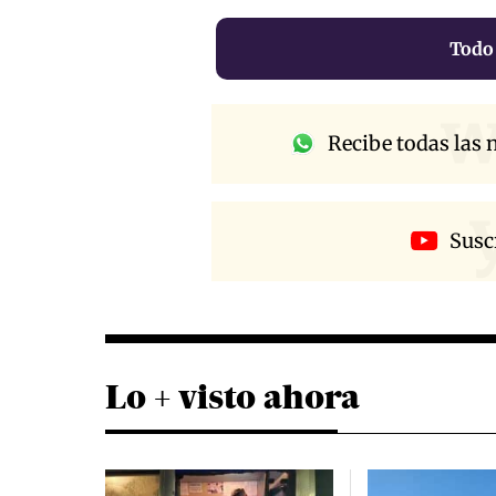
Todo
w
Recibe todas las n
Susc
Lo + visto ahora