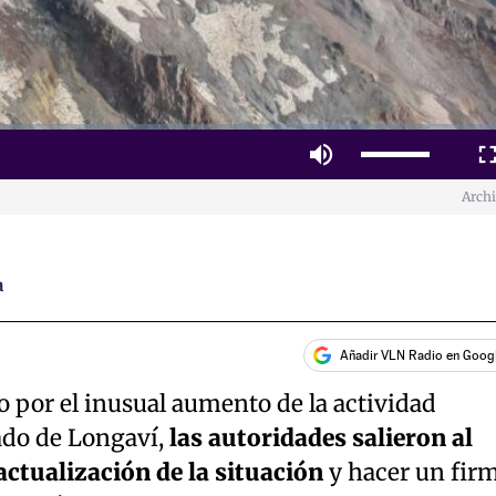
Mute
Fulls
Arch
a
Añadir VLN Radio en Goog
 por el inusual aumento de la actividad
ado de Longaví,
las autoridades salieron al
ctualización de la situación
y hacer un fir