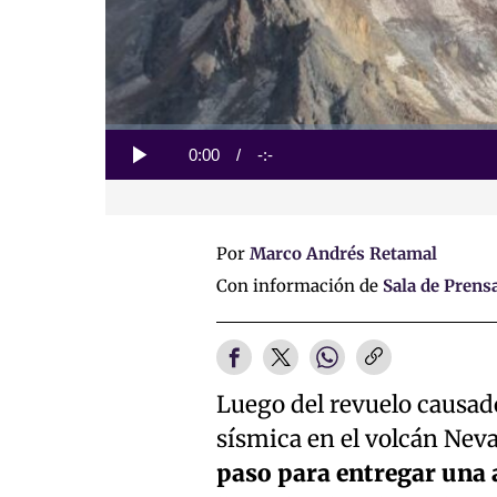
Loaded
:
0%
Current
0:00
/
Duration
-:-
Play
Time
Por
Marco Andrés Retamal
Con información de
Sala de Prens
Luego del revuelo causado
sísmica en el volcán Nev
paso para entregar una a