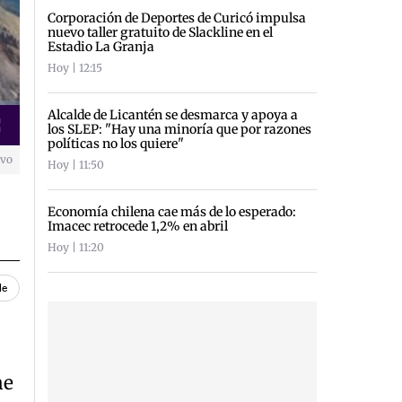
Corporación de Deportes de Curicó impulsa
nuevo taller gratuito de Slackline en el
Estadio La Granja
Hoy | 12:15
Alcalde de Licantén se desmarca y apoya a
los SLEP: "Hay una minoría que por razones
creen
políticas no los quiere"
ivo
Hoy | 11:50
Economía chilena cae más de lo esperado:
Imacec retrocede 1,2% en abril
Hoy | 11:20
le
me