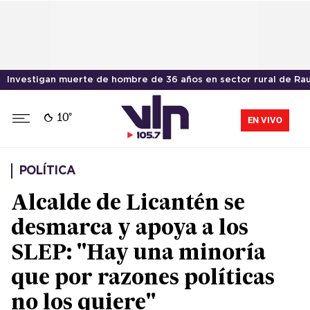
Investigan muerte de hombre de 36 años en sector rural de Ra
10°
EN VIVO
POLÍTICA
Alcalde de Licantén se
desmarca y apoya a los
SLEP: "Hay una minoría
que por razones políticas
no los quiere"