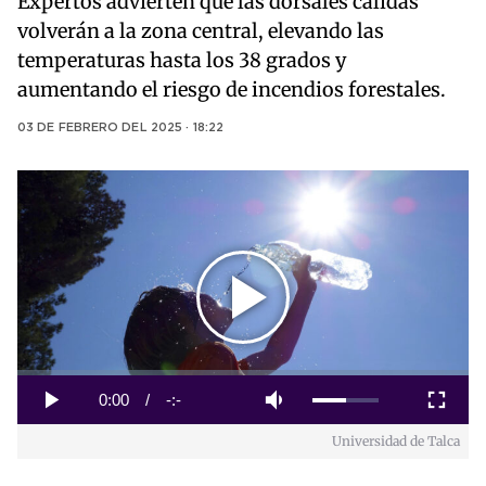
Expertos advierten que las dorsales cálidas
volverán a la zona central, elevando las
temperaturas hasta los 38 grados y
aumentando el riesgo de incendios forestales.
03 DE FEBRERO DEL 2025 · 18:22
Play
Video
Loaded
:
0%
Current
0:00
/
Duration
-:-
Play
Mute
Fullscreen
Universidad de Talca
Time