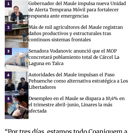
Gobernador del Maule impulsa nueva Unidad
1
de Alerta Temprana Móvil para fortalecer
respuesta ante emergencias
Más de mil agricultores del Maule registran
2
daños productivos y estructurales tras
continuos sistemas frontales
Senadora Vodanovic anunció que el MOP
3
concretará poblamiento total de Cárcel La
Laguna en Talca
Autoridades del Maule impulsan el Paso
4
Pehuenche como alternativa estratégica a Los
Libertadores
Desempleo en el Maule se dispara a 10,4% en
5
el trimestre abril-junio, Linares la más
afectada
“Por tres días, estamos todo Coaniquem a