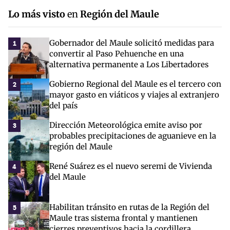
Lo más visto
en
Región del Maule
Gobernador del Maule solicitó medidas para
1
convertir al Paso Pehuenche en una
alternativa permanente a Los Libertadores
Gobierno Regional del Maule es el tercero con
2
mayor gasto en viáticos y viajes al extranjero
del país
Dirección Meteorológica emite aviso por
3
probables precipitaciones de aguanieve en la
región del Maule
René Suárez es el nuevo seremi de Vivienda
4
del Maule
Habilitan tránsito en rutas de la Región del
5
Maule tras sistema frontal y mantienen
cierres preventivos hacia la cordillera