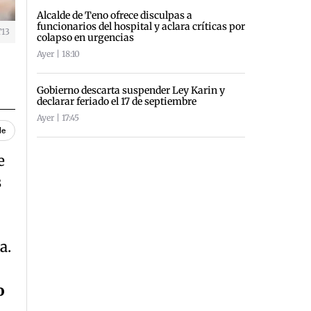
Alcalde de Teno ofrece disculpas a
funcionarios del hospital y aclara críticas por
T13
colapso en urgencias
Ayer | 18:10
Gobierno descarta suspender Ley Karin y
declarar feriado el 17 de septiembre
Ayer | 17:45
le
e
s
a.
o