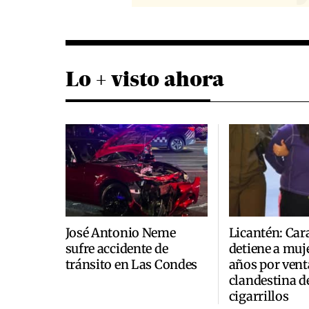
Lo + visto ahora
José Antonio Neme
Licantén: Car
sufre accidente de
detiene a muje
tránsito en Las Condes
años por vent
clandestina d
cigarrillos