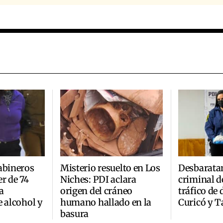
abineros
Misterio resuelto en Los
Desbarata
r de 74
Niches: PDI aclara
criminal d
a
origen del cráneo
tráfico de
e alcohol y
humano hallado en la
Curicó y T
basura