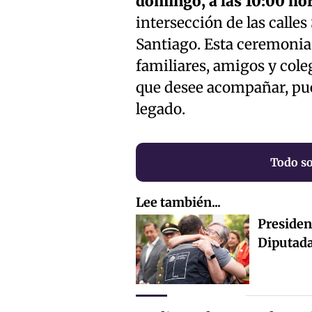
domingo, a las 10:00 hora
intersección de las calles
Santiago. Esta ceremonia
familiares, amigos y cole
que desee acompañar, pue
legado.
Todo so
Lee también...
Presiden
Diputad