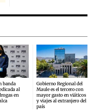
n banda
Gobierno Regional del
edicada al
Maule es el tercero con
 drogas en
mayor gasto en viáticos
alca
y viajes al extranjero del
país