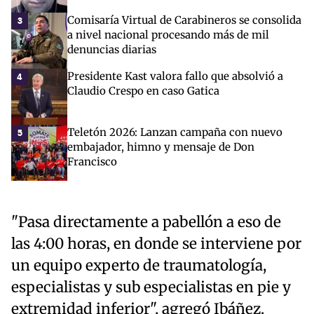
Comisaría Virtual de Carabineros se consolida
3
a nivel nacional procesando más de mil
denuncias diarias
Presidente Kast valora fallo que absolvió a
4
Claudio Crespo en caso Gatica
Teletón 2026: Lanzan campaña con nuevo
5
embajador, himno y mensaje de Don
Francisco
"Pasa directamente a pabellón a eso de
las 4:00 horas, en donde se interviene por
un equipo experto de traumatología,
especialistas y sub especialistas en pie y
extremidad inferior", agregó Ibáñez.