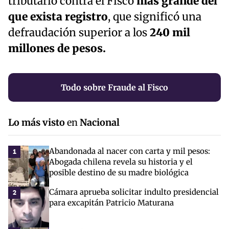
tributario contra el Fisco
más grande del
que exista registro
, que significó una
defraudación superior a los
240 mil
millones de pesos.
Todo sobre Fraude al Fisco
Lo más visto
en
Nacional
Abandonada al nacer con carta y mil pesos:
1
Abogada chilena revela su historia y el
posible destino de su madre biológica
Cámara aprueba solicitar indulto presidencial
2
para excapitán Patricio Maturana