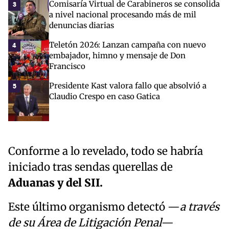
Comisaría Virtual de Carabineros se consolida
3
a nivel nacional procesando más de mil
denuncias diarias
Teletón 2026: Lanzan campaña con nuevo
4
embajador, himno y mensaje de Don
Francisco
Presidente Kast valora fallo que absolvió a
5
Claudio Crespo en caso Gatica
Conforme a lo revelado, todo se habría
iniciado tras sendas querellas de
Aduanas y del SII.
Este último organismo detectó —
a través
de su Área de Litigación Penal
—