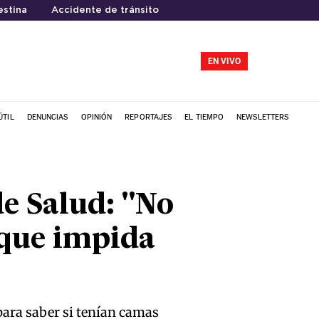
estina
Accidente de tránsito
EN VIVO
ÚTIL
DENUNCIAS
OPINIÓN
REPORTAJES
EL TIEMPO
NEWSLETTERS
e Salud: "No
que impida
para saber si tenían camas