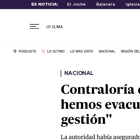
ES NOTICIA:
El Joche
Balacera
Iglesi
CLIMA
PODCASTS
LO ÚLTIMO
LO MÁS VISTO
NACIONAL
REGIÓN DE
NACIONAL
Contraloría 
hemos evacu
gestión"
La autoridad había asegurado 