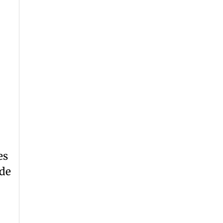
es
 de