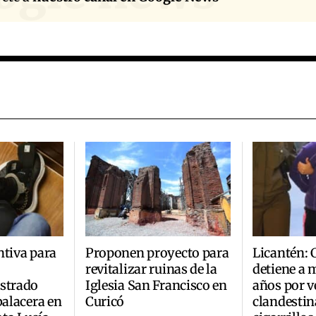
ntiva para
Proponen proyecto para
Licantén: 
revitalizar ruinas de la
detiene a 
ustrado
Iglesia San Francisco en
años por v
balacera en
Curicó
clandestin