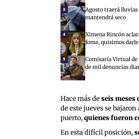
Agosto traerá lluvias
3
mantendrá seco
Ximena Rincón aclara
4
fome, quisimos darle
Comisaría Virtual de
5
de mil denuncias dia
Hace más de
seis meses 
de este jueves se bajaron
puerto,
quienes fueron c
En esta difícil posición,
s