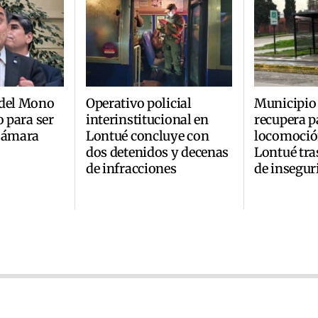
 del Mono
Operativo policial
Municipio
o para ser
interinstitucional en
recupera p
 Cámara
Lontué concluye con
locomoción
dos detenidos y decenas
Lontué tra
de infracciones
de insegur