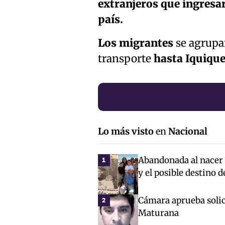
extranjeros que ingresar
país.
Los migrantes
se agrup
transporte
hasta Iquique 
Lo más visto
en
Nacional
Abandonada al nacer c
1
y el posible destino 
Cámara aprueba solici
2
Maturana