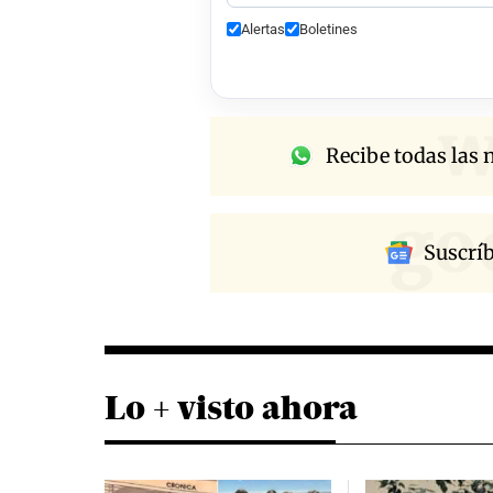
Alertas
Boletines
w
Recibe todas las n
go
Suscrí
Lo + visto ahora