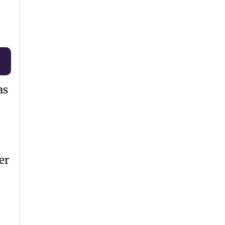
las
er