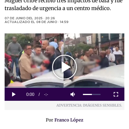
Miguel Uribe recibió tres impactos de bala y fue
trasladado de urgencia a un centro médico.
07 DE JUNIO DEL 2025 · 20:26
ACTUALIZADO EL
08 DE JUNIO · 14:59
Play
Video
Loaded
:
0%
Current
0:00
/
Duration
-:-
Play
Mute
Fullscreen
ADVERTENCIA: IMÁGENES SENSIBLES.
Time
Por
Franco López