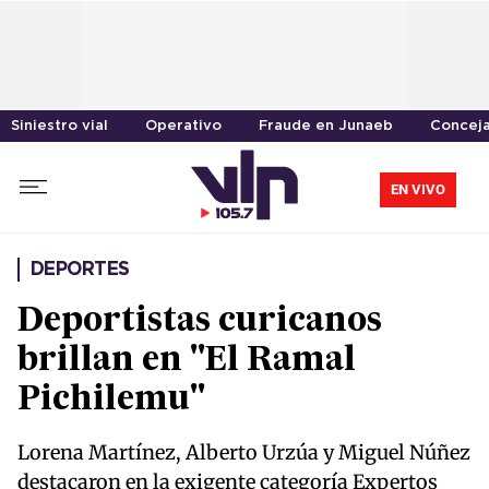
Siniestro vial
Operativo
Fraude en Junaeb
Conceja
EN VIVO
DEPORTES
Deportistas curicanos
brillan en "El Ramal
Pichilemu"
Lorena Martínez, Alberto Urzúa y Miguel Núñez
destacaron en la exigente categoría Expertos