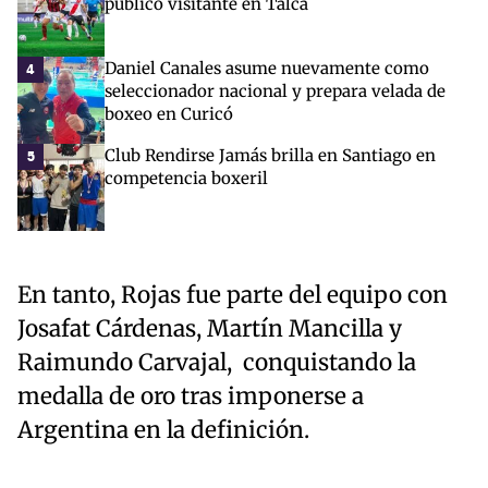
público visitante en Talca
Daniel Canales asume nuevamente como
4
seleccionador nacional y prepara velada de
boxeo en Curicó
Club Rendirse Jamás brilla en Santiago en
5
competencia boxeril
En tanto, Rojas fue parte del equipo con
Josafat Cárdenas, Martín Mancilla y
Raimundo Carvajal, conquistando la
medalla de oro tras imponerse a
Argentina en la definición.