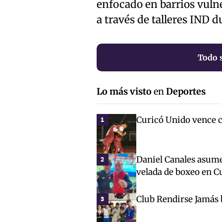
enfocado en barrios vuln
a través de talleres IND 
Todo 
Lo más visto
en
Deportes
Curicó Unido vence c
1
Daniel Canales asum
2
velada de boxeo en C
Club Rendirse Jamás 
3