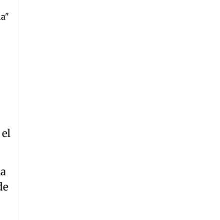
ia"
 el
la
de