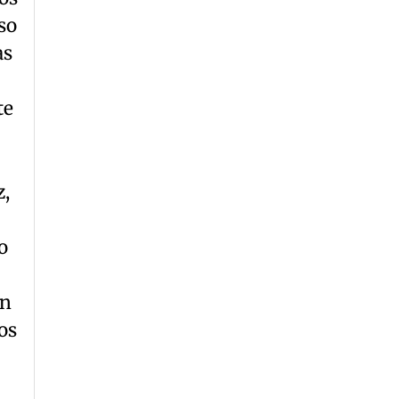
so
as
te
z,
o
ón
os