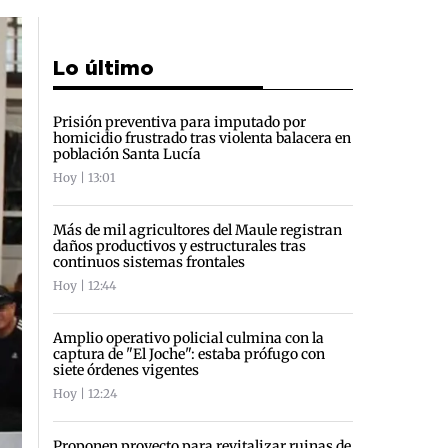
Lo último
Prisión preventiva para imputado por
homicidio frustrado tras violenta balacera en
población Santa Lucía
Hoy | 13:01
Más de mil agricultores del Maule registran
daños productivos y estructurales tras
continuos sistemas frontales
Hoy | 12:44
Amplio operativo policial culmina con la
captura de "El Joche": estaba prófugo con
siete órdenes vigentes
Hoy | 12:24
Proponen proyecto para revitalizar ruinas de