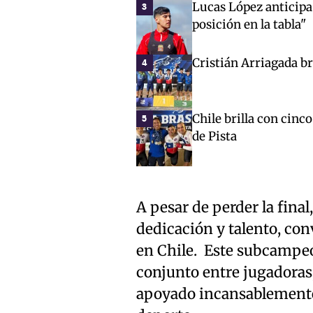
Lucas López anticipa 
3
posición en la tabla"
Cristián Arriagada br
4
Chile brilla con cinc
5
de Pista
A pesar de perder la final
dedicación y talento, con
en Chile. Este subcampeo
conjunto entre jugadoras
apoyado incansablemente e