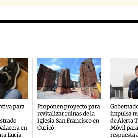
ntiva para
Proponen proyecto para
Gobernado
revitalizar ruinas de la
impulsa n
ustrado
Iglesia San Francisco en
de Alerta
balacera en
Curicó
Móvil para
ta Lucía
respuesta 