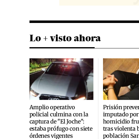
Lo + visto ahora
Amplio operativo
Prisión preve
policial culmina con la
imputado por
captura de "El Joche":
homicidio fr
estaba prófugo con siete
tras violenta 
órdenes vigentes
población San