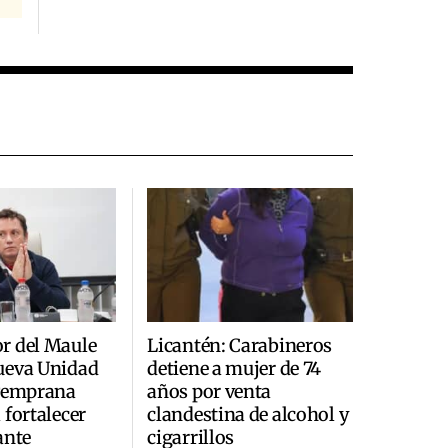
r del Maule
Licantén: Carabineros
ueva Unidad
detiene a mujer de 74
 Temprana
años por venta
 fortalecer
clandestina de alcohol y
ante
cigarrillos