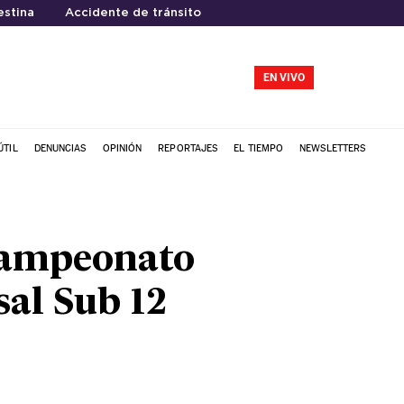
estina
Accidente de tránsito
EN VIVO
ÚTIL
DENUNCIAS
OPINIÓN
REPORTAJES
EL TIEMPO
NEWSLETTERS
ecampeonato
sal Sub 12