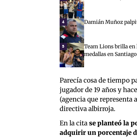
Damián Muñoz palpita
4
Team Lions brilla en 
5
medallas en Santiago
Parecía cosa de tiempo pa
jugador de 19 años y hace
(agencia que representa a
directiva albirroja.
En la cita
se planteó la p
adquirir un porcentaje d