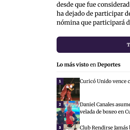
desde que fue considerado
ha dejado de participar del
nómina que participará de
T
Lo más visto
en
Deportes
Curicó Unido vence c
1
Daniel Canales asum
2
velada de boxeo en C
Club Rendirse Jamás 
3