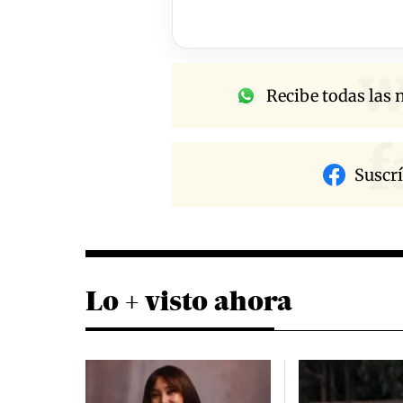
w
Recibe todas las n
f
Suscr
Lo + visto ahora