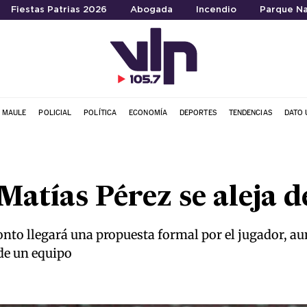
Fiestas Patrias 2026
Abogada
Incendio
Parque Na
L MAULE
POLICIAL
POLÍTICA
ECONOMÍA
DEPORTES
TENDENCIAS
DATO 
 Matías Pérez se aleja 
onto llegará una propuesta formal por el jugador, a
de un equipo