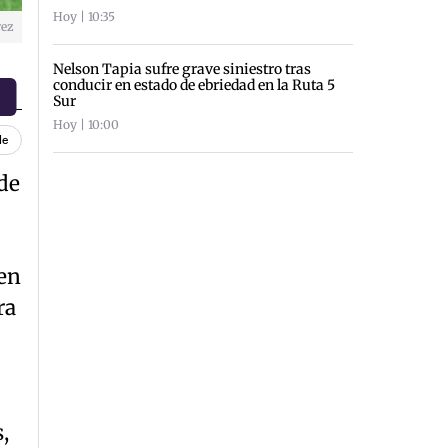
Hoy | 10:35
rez
Nelson Tapia sufre grave siniestro tras
conducir en estado de ebriedad en la Ruta 5
Sur
Hoy | 10:00
le
de
 en
ra
,