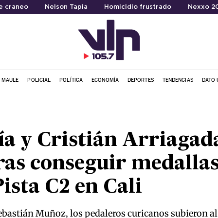
e craneo
Nelson Tapia
Homicidio frustrado
Nexxo 2
L MAULE
POLICIAL
POLÍTICA
ECONOMÍA
DEPORTES
TENDENCIAS
DATO 
a y Cristián Arriagad
tras conseguir medallas
ista C2 en Cali
Sebastián Muñoz, los pedaleros curicanos subieron al