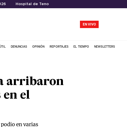
026
Hospital de Teno
EN VIVO
ÚTIL
DENUNCIAS
OPINIÓN
REPORTAJES
EL TIEMPO
NEWSLETTERS
a arribaron
 en el
 podio en varias