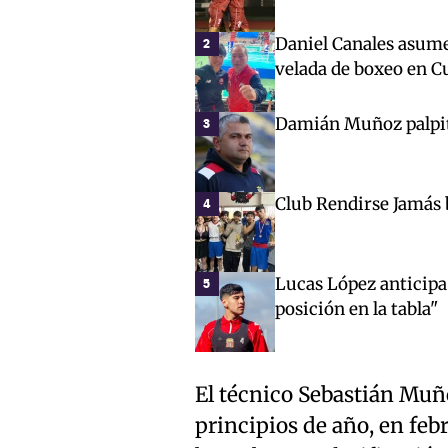
Daniel Canales asum
2
velada de boxeo en C
Damián Muñoz palpita
3
Club Rendirse Jamás 
4
Lucas López anticipa 
5
posición en la tabla"
El técnico Sebastián Muñ
principios de año, en feb