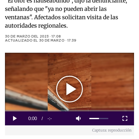
"El olor es nauseabundo", dijo la denunciante,
señalando que "ya no pueden abrir las
ventanas". Afectados solicitan visita de las
autoridades regionales.
30 DE MARZO DEL 2023 · 17:08
ACTUALIZADO EL
30 DE MARZO · 17:39
Play
Video
Loaded
:
0%
Current
0:00
/
Duration
-:-
Play
Mute
Fullscreen
Captura: reproducción
Time