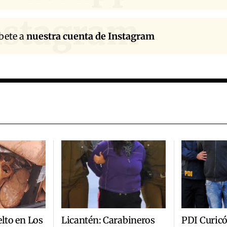
nstagram
bete a
nuestra cuenta de Instagram
elto en Los
Licantén: Carabineros
PDI Curic