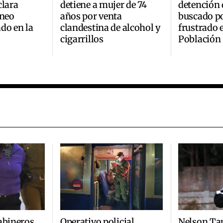
clara
detiene a mujer de 74
detención 
áneo
años por venta
buscado p
do en la
clandestina de alcohol y
frustrado 
cigarrillos
Población 
abineros
Operativo policial
Nelson Tap