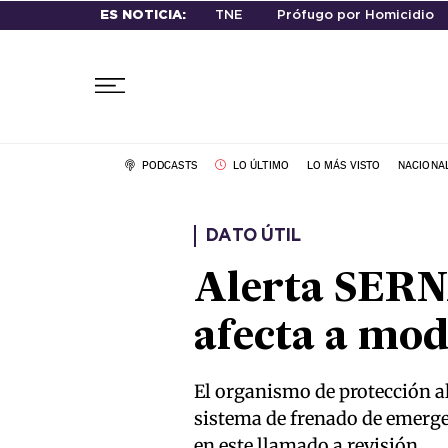
ES NOTICIA:
TNE
Prófugo por Homicidio
PODCASTS
LO ÚLTIMO
LO MÁS VISTO
NACIONA
DATO ÚTIL
Alerta SERNA
afecta a mod
El organismo de protección a
sistema de frenado de emergen
en este llamado a revisión.