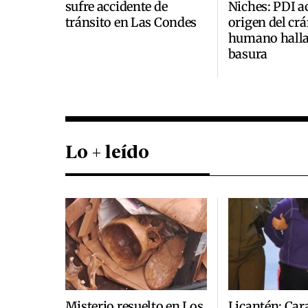
sufre accidente de
Niches: PDI a
tránsito en Las Condes
origen del cr
humano halla
basura
Lo + leído
Misterio resuelto en Los
Licantén: Car