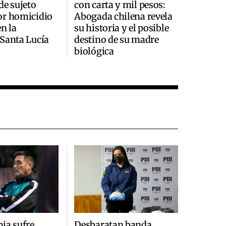
de sujeto
con carta y mil pesos:
or homicidio
Abogada chilena revela
en la
su historia y el posible
Santa Lucía
destino de su madre
biológica
ia sufre
Desbaratan banda