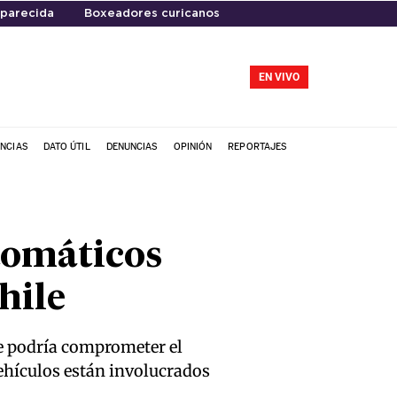
aparecida
Boxeadores curicanos
EN VIVO
NCIAS
DATO ÚTIL
DENUNCIAS
OPINIÓN
REPORTAJES
tomáticos
hile
ue podría comprometer el
vehículos están involucrados