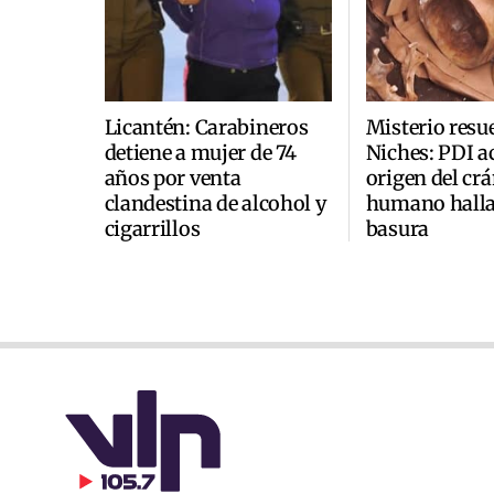
Licantén: Carabineros
Misterio resu
detiene a mujer de 74
Niches: PDI a
años por venta
origen del cr
clandestina de alcohol y
humano halla
cigarrillos
basura