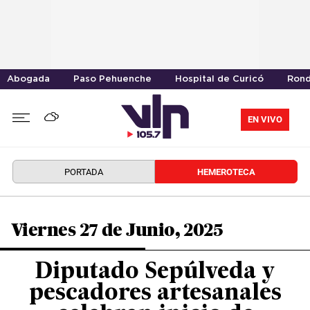
Abogada
Paso Pehuenche
Hospital de Curicó
Rond
EN VIVO
PORTADA
HEMEROTECA
Viernes 27 de Junio, 2025
Diputado Sepúlveda y
pescadores artesanales