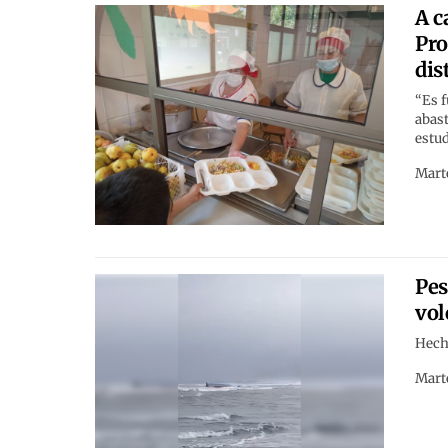
A c
Pro
dis
“Es f
abast
estud
Marte
Pes
vol
Hecho
Marte