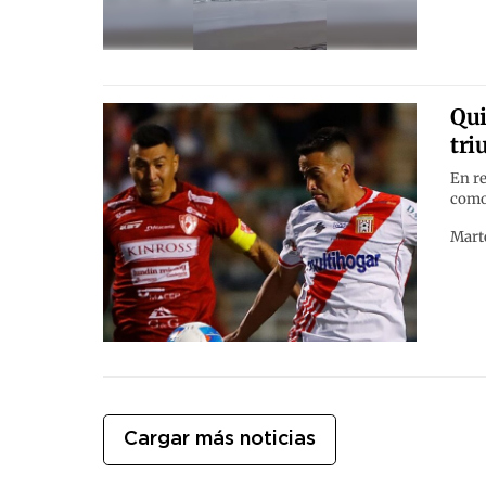
Qui
tri
En re
como
Marte
Cargar más noticias