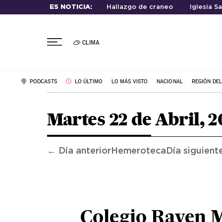
ES NOTICIA:
Hallazgo de craneo
Iglesia S
CLIMA
PODCASTS
LO ÚLTIMO
LO MÁS VISTO
NACIONAL
REGIÓN DE
Martes 22 de Abril, 2
← Día anterior
Hemeroteca
Día siguient
Colegio Rayen