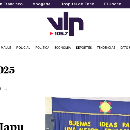
an Francisco
Abogada
Hospital de Teno
El Joche
L MAULE
POLICIAL
POLÍTICA
ECONOMÍA
DEPORTES
TENDENCIAS
DATO 
025
e →
 Mapu