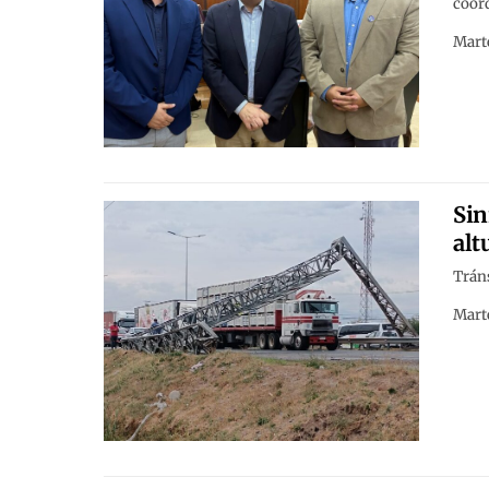
coord
Marte
Sin
alt
Tráns
Marte