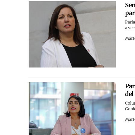
Sen
par
Parla
a vec
Marte
Par
del
Colum
Gobi
Marte