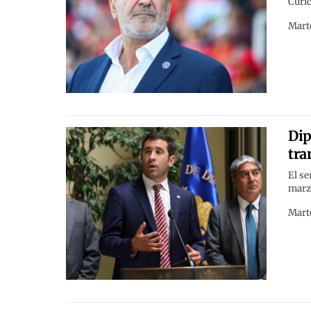
Curic
Marte
Dip
tra
El se
marzo
Marte