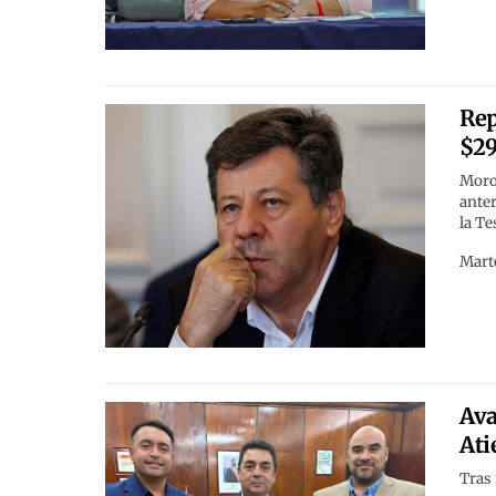
Rep
$29
Moros
anter
la Te
Marte
Ava
Ati
Tras 