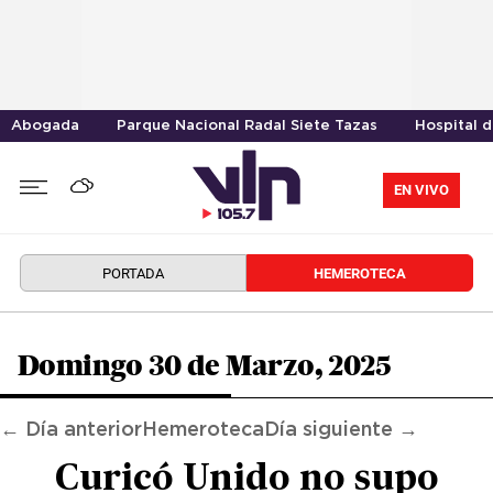
Abogada
Parque Nacional Radal Siete Tazas
Hospital 
EN VIVO
PORTADA
HEMEROTECA
Domingo 30 de Marzo, 2025
← Día anterior
Hemeroteca
Día siguiente →
Curicó Unido no supo