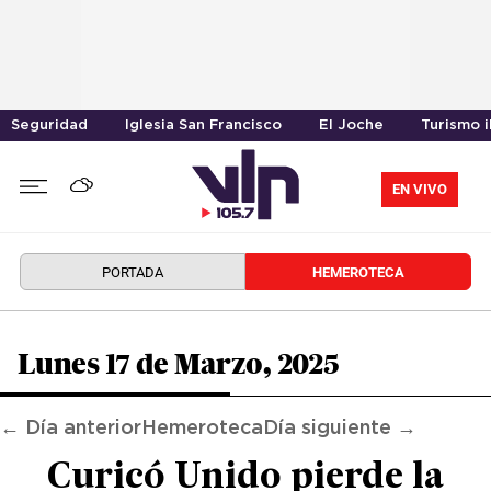
Seguridad
Iglesia San Francisco
El Joche
Turismo i
EN VIVO
PORTADA
HEMEROTECA
Lunes 17 de Marzo, 2025
← Día anterior
Hemeroteca
Día siguiente →
Curicó Unido pierde la