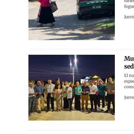
hirie
fogu
Jueve
Mun
sed
El nu
espac
comu
Jueve