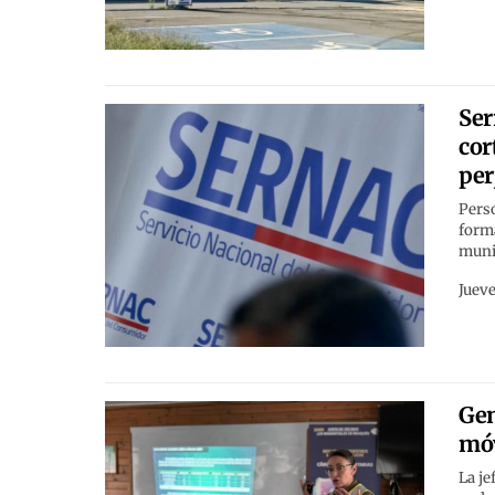
Ser
cor
per
Perso
forma
munic
Jueve
Gen
móv
La je