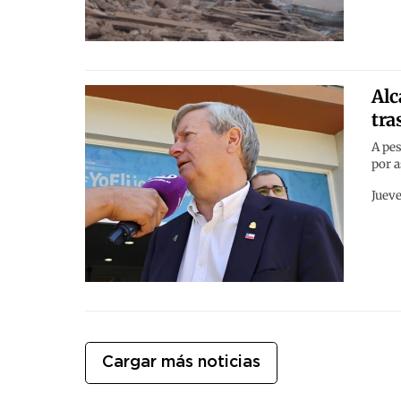
Alc
tra
A pes
por a
Jueve
Cargar más noticias