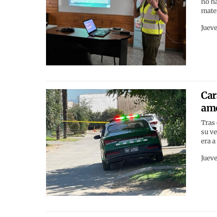
no ha
mater
Jueve
Car
ame
Tras 
su ve
era a
Jueve