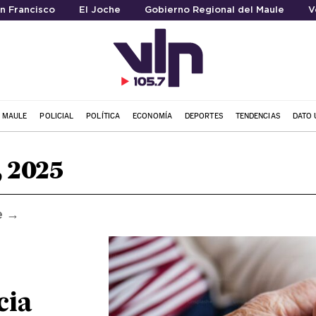
an Francisco
El Joche
Gobierno Regional del Maule
V
L MAULE
POLICIAL
POLÍTICA
ECONOMÍA
DEPORTES
TENDENCIAS
DATO 
, 2025
e →
cia