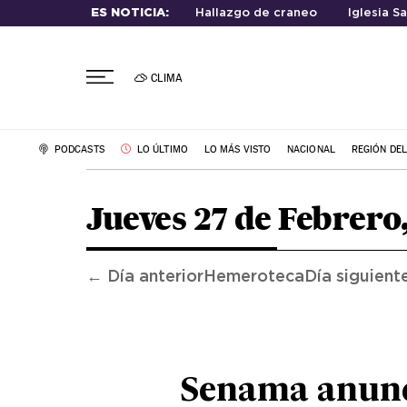
ES NOTICIA:
Hallazgo de craneo
Iglesia S
CLIMA
PODCASTS
LO ÚLTIMO
LO MÁS VISTO
NACIONAL
REGIÓN DE
Jueves 27 de Febrero
← Día anterior
Hemeroteca
Día siguient
Senama anun