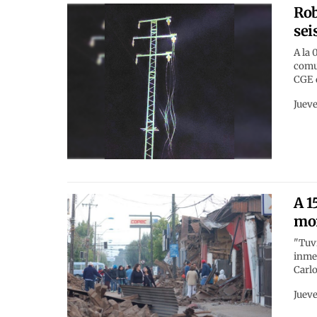
Rob
sei
A la 
comun
CGE 
Jueve
A 1
mom
"Tuv
inme
Carlo
Jueve