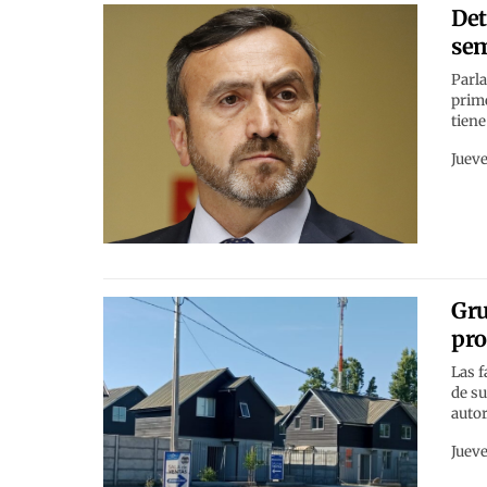
Det
sem
Parla
prime
tiene
Jueve
Gru
pro
Las 
de su
auto
Jueve