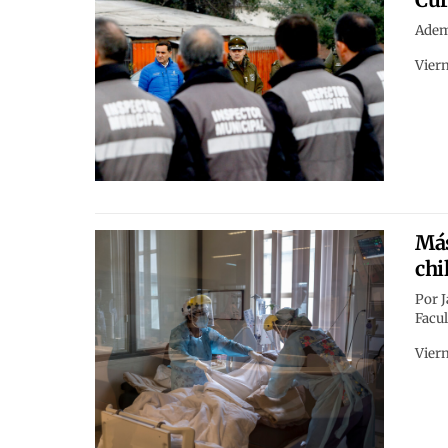
Ademá
Viern
Más
chi
Por J
Facul
Viern