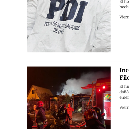
El ho
hecho
Viern
Inc
Fil
El fu
dañó
emer
Viern