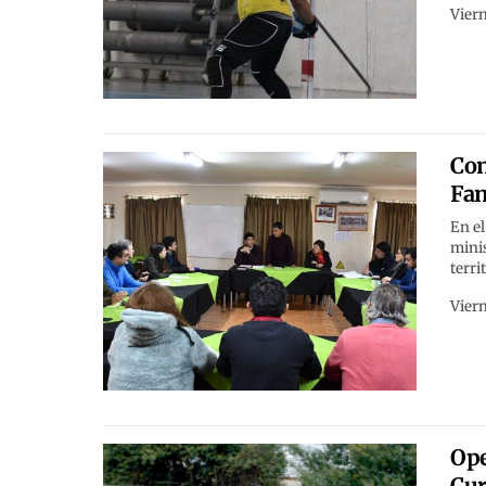
Viern
Con
Fam
En el
minis
terri
Viern
Ope
Cur