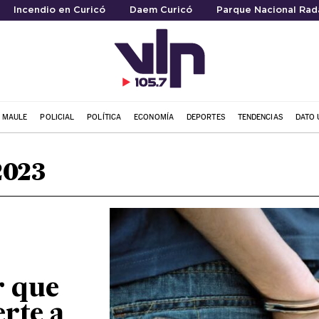
Incendio en Curicó
Daem Curicó
Parque Nacional Rada
L MAULE
POLICIAL
POLÍTICA
ECONOMÍA
DEPORTES
TENDENCIAS
DATO 
2023
r que
rte a