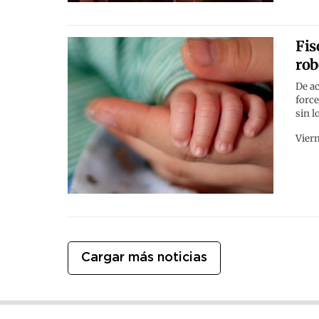
Fis
rob
De ac
force
sin l
Viern
Cargar más noticias