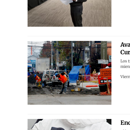
Ava
Cur
Los t
mient
Viern
Enc