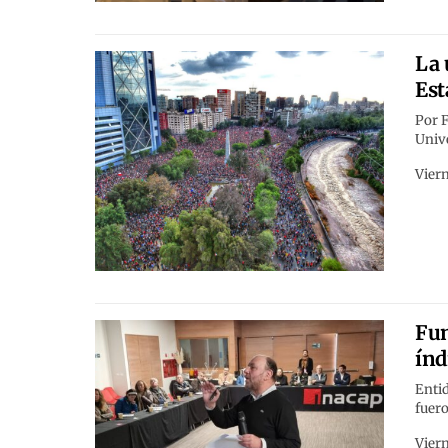
La 
Est
Por F
Unive
Viern
Fun
índ
Entid
fuero
Viern