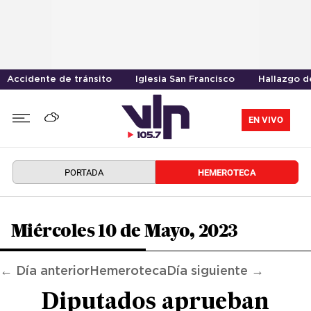
Accidente de tránsito
Iglesia San Francisco
Hallazgo d
EN VIVO
PORTADA
HEMEROTECA
Miércoles 10 de Mayo, 2023
← Día anterior
Hemeroteca
Día siguiente →
Diputados aprueban