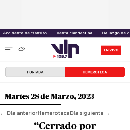
Accidente de tránsito
Venta clandestina
Hallazgo de 
EN VIVO
PORTADA
HEMEROTECA
Martes 28 de Marzo, 2023
← Día anterior
Hemeroteca
Día siguiente →
“Cerrado por