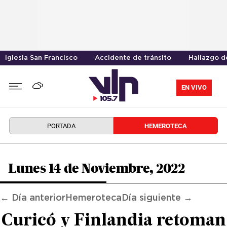
Iglesia San Francisco
Accidente de tránsito
Hallazgo d
EN VIVO
PORTADA
HEMEROTECA
Lunes 14 de Noviembre, 2022
← Día anterior
Hemeroteca
Día siguiente →
Curicó y Finlandia retoman