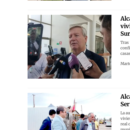
Alc
viv
Su
Tras
conf
casa
Marte
Alc
Ser
La au
vivi
real 
munic