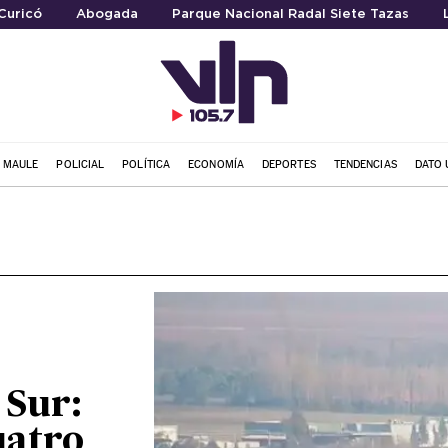
Curicó
Abogada
Parque Nacional Radal Siete Tazas
L MAULE
POLICIAL
POLÍTICA
ECONOMÍA
DEPORTES
TENDENCIAS
DATO 
 Sur:
uatro