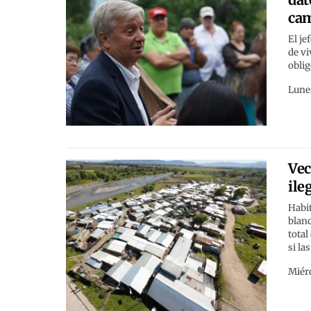
ca
El je
de vi
oblig
Lunes
Vec
ile
Habi
blanc
total
si la
Miérc