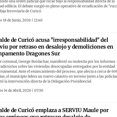
xiste una orden judicial que recae bajo la responsabilidad directa de la
ad edilicia. El debate surgió en pleno operativo de erradicación de "ruc
 faja ferroviaria de Curicó.
s 18 de Junio, 2026 | 12:40
alde de Curicó acusa "irresponsabilidad" del
viu por retraso en desalojo y demoliciones en
mpamento Dragones Sur
fe comunal, George Bordachar, manifestó su molestia por los informes
adictorios sobre las viviendas desocupadas entregados por la entidad
namental. Ante el estancamiento del proceso, que afecta a cerca de 60
ias, el municipio lidera un nuevo catastro en terreno junto a las policía
itó la intervención directa de la Delegación Presidencial.
s 14 de Abril, 2026 | 07:30
alde de Curicó emplaza a SERVIU Maule por
os erróneos que retrasan desalojo de