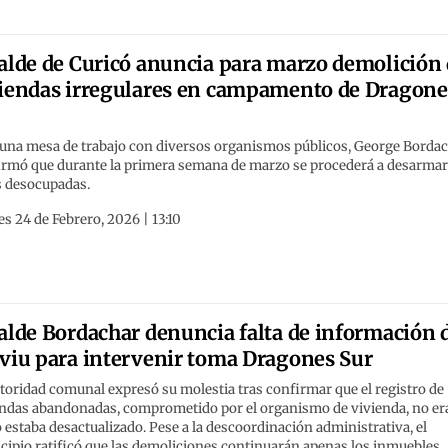
alde de Curicó anuncia para marzo demolición
iendas irregulares en campamento de Dragone
r
 una mesa de trabajo con diversos organismos públicos, George Borda
irmó que durante la primera semana de marzo se procederá a desarmar
s desocupadas.
s 24 de Febrero, 2026 | 13:10
alde Bordachar denuncia falta de información 
viu para intervenir toma Dragones Sur
toridad comunal expresó su molestia tras confirmar que el registro de
endas abandonadas, comprometido por el organismo de vivienda, no er
o estaba desactualizado. Pese a la descoordinación administrativa, el
ipio ratificó que las demoliciones continuarán apenas los inmuebles