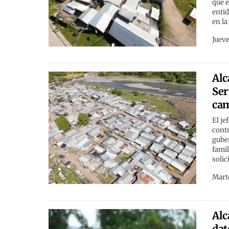
que e
entid
en la
Jueve
Alc
Ser
ca
El je
contr
guber
famil
solic
Marte
Alc
dat