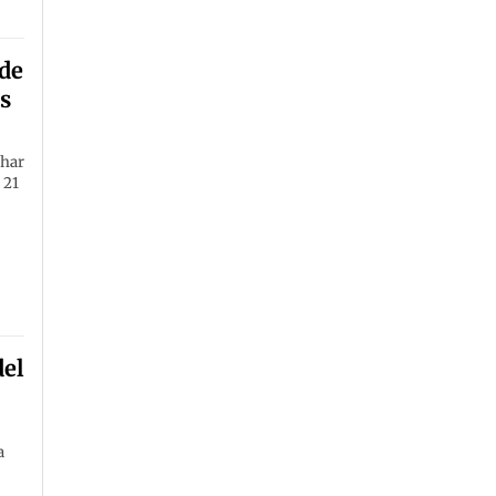
 de
s
char
 21
del
a