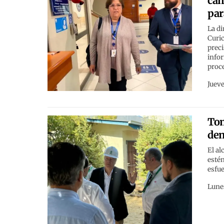
cam
par
La di
Curic
preci
infor
proce
Jueve
Tom
dem
El al
esté
esfue
Lunes