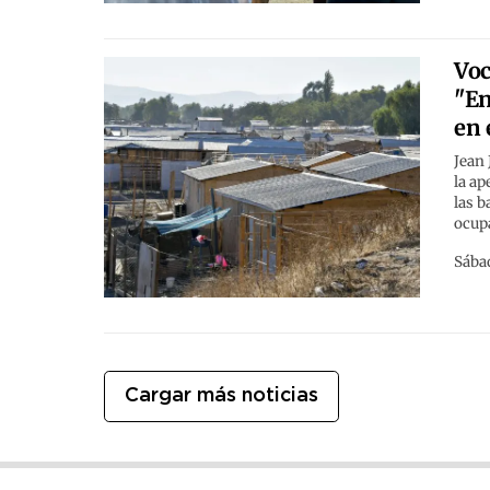
Voc
"En
en 
Jean
la ap
las b
ocupa
Sábad
Cargar más noticias