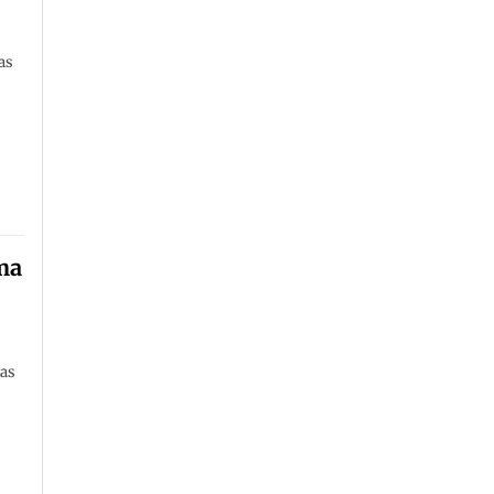
as
ma
das