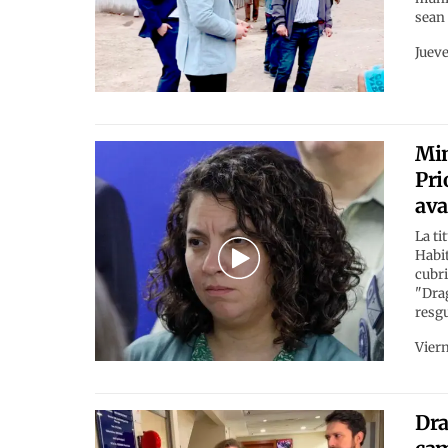
sean
Jueve
Min
Pri
ava
La ti
Habit
cubri
"Drag
resgu
Viern
Dra