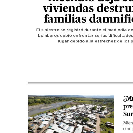
viviendas destru
familias damnif
El siniestro se registró durante el mediodía 
bomberos debió enfrentar serias dificultades
lugar debido a la estrechez de los 
¿Mu
pre
Su
Mient
comp