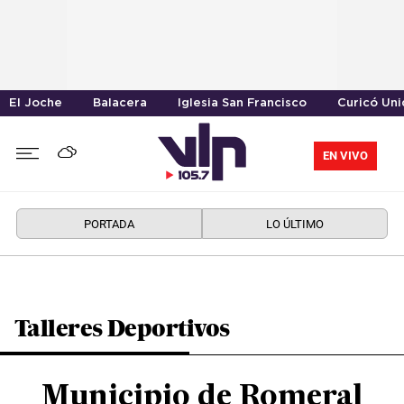
El Joche
Balacera
Iglesia San Francisco
Curicó Un
EN VIVO
PORTADA
LO ÚLTIMO
Talleres Deportivos
Municipio de Romeral