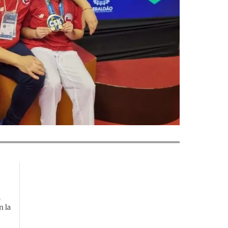
a
n la