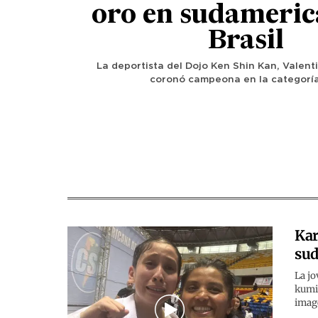
oro en sudameric
Brasil
La deportista del Dojo Ken Shin Kan, Valenti
coronó campeona en la categoría
Kar
sud
La jo
kumit
image