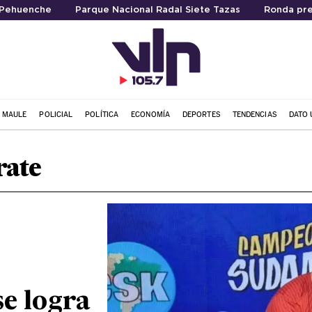
 Pehuenche
Parque Nacional Radal Siete Tazas
Ronda pre
L MAULE
POLICIAL
POLÍTICA
ECONOMÍA
DEPORTES
TENDENCIAS
DATO 
rate
e logra