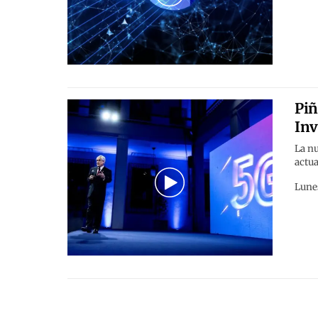
Piñ
Inv
La nu
actua
Lunes