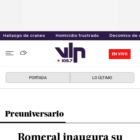
Hallazgo de craneo
Homicidio frustrado
Decomiso de 
EN VIVO
PORTADA
LO ÚLTIMO
Preuniversario
Romeral inaugura su