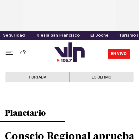
Seguridad
Iglesia San Francisco
El Joche
Turismo i
EN VIVO
PORTADA
LO ÚLTIMO
Planetario
Consejo Regional aprueba