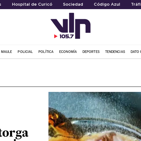
s
Hospital de Curicó
Sociedad
Código Azul
Tráf
L MAULE
POLICIAL
POLÍTICA
ECONOMÍA
DEPORTES
TENDENCIAS
DATO 
torga