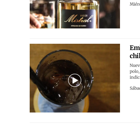
Miérc
Emb
chi
Nueva
polo
indic
Sábad