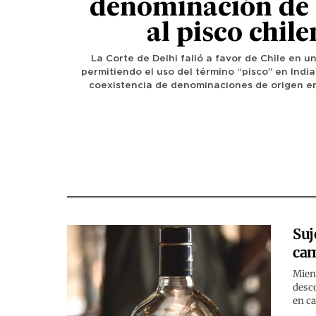
denominación de 
al pisco chil
La Corte de Delhi falló a favor de Chile en un 
permitiendo el uso del término “pisco” en Indi
coexistencia de denominaciones de origen en
Suj
ca
Mient
desco
en ca