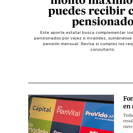
monto máximo
puedes recibir
pensionad
Este aporte estatal busca complementar los
pensionados por vejez o invalidez, sumándose
pensión mensual. Revisa si cumples los req
consultarlo.
Fon
en
Todas
resul
merc