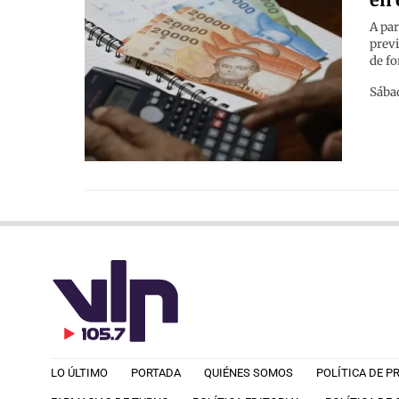
A par
previ
de fo
Sábad
LO ÚLTIMO
PORTADA
QUIÉNES SOMOS
POLÍTICA DE P