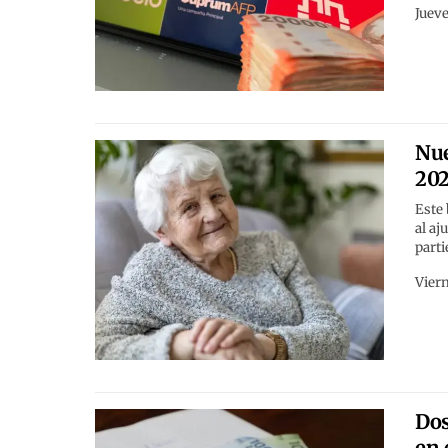
Jueve
Nue
20
Este
al aj
part
Viern
Dos
en 